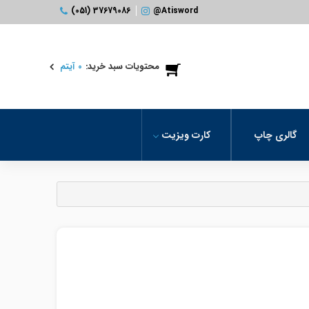
@Atisword
(051) 37679086
محتویات سبد خرید:
0
آیتم
گالری چاپ
کارت ویزیت